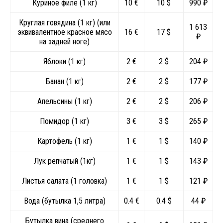
Куриное филе (1 кг)
10 €
10 $
990 ₽
Круглая говядина (1 кг) (или
1 613
эквивалентное красное мясо
16 €
17 $
₽
на задней ноге)
Яблоки (1 кг)
2 €
2 $
204 ₽
Банан (1 кг)
2 €
2 $
177 ₽
Апельсины (1 кг)
2 €
2 $
206 ₽
Помидор (1 кг)
3 €
3 $
265 ₽
Картофель (1 кг)
1 €
1 $
140 ₽
Лук репчатый (1кг)
1 €
1 $
143 ₽
Листья салата (1 головка)
1 €
1 $
121 ₽
Вода (бутылка 1,5 литра)
0.4 €
0.4 $
44 ₽
Бутылка вина (среднего