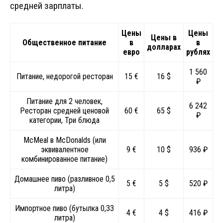
средней зарплаты.
Цены
Цены
Цены в
Общественное питание
в
в
долларах
евро
рублях
1 560
Питание, недорогой ресторан
15 €
16 $
₽
Питание для 2 человек,
6 242
Ресторан средней ценовой
60 €
65 $
₽
категории, Три блюда
McMeal в McDonalds (или
эквивалентное
9 €
10 $
936 ₽
комбинированное питание)
Домашнее пиво (разливное 0,5
5 €
5 $
520 ₽
литра)
Импортное пиво (бутылка 0,33
4 €
4 $
416 ₽
литра)