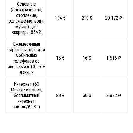
Основные
(электричество,
отопление,
194 €
210 $
20 172 ₽
охлаждение, вода,
мусор) для
квартиры 85м2
Ежемесячный
тарифный план для
мобильных
15 €
16 $
1 516 ₽
телефонов со
звонками и 10 ГБ +
данных
Интернет (60
Мбит/с и более,
безлимитный
28 €
30 $
2 882 ₽
интернет,
кабель/ADSL)