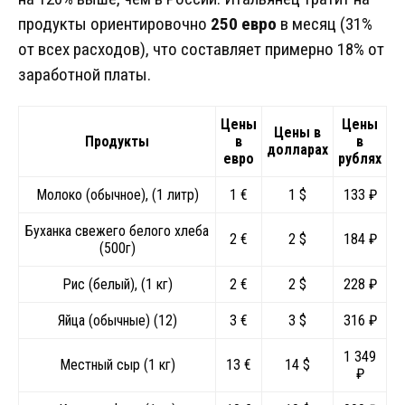
продукты ориентировочно
250 евро
в месяц (31%
от всех расходов), что составляет примерно 18% от
заработной платы.
Цены
Цены
Цены в
Продукты
в
в
долларах
евро
рублях
Молоко (обычное), (1 литр)
1 €
1 $
133 ₽
Буханка свежего белого хлеба
2 €
2 $
184 ₽
(500г)
Рис (белый), (1 кг)
2 €
2 $
228 ₽
Яйца (обычные) (12)
3 €
3 $
316 ₽
1 349
Местный сыр (1 кг)
13 €
14 $
₽