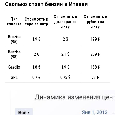
Сколько стоит бензин в Италии
Стоимость в
Стоимость в
Тип
Стоимость в
долларах за
рублях за
топлива
евро за литр
литр
литр
Benzina
1.9 €
2 $
199 ₽
(95)
Benzina
2 €
2.1 $
209 ₽
(98)
Gasolio
1.8 €
1.9 $
188 ₽
GPL
0.7 €
0.75 $
73 ₽