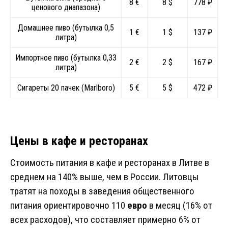
8 €
8 $
778 ₽
ценового диапазона)
Домашнее пиво (бутылка 0,5
1 €
1 $
137 ₽
литра)
Импортное пиво (бутылка 0,33
2 €
2 $
167 ₽
литра)
Сигареты 20 пачек (Marlboro)
5 €
5 $
472 ₽
Цены в кафе и ресторанах
Стоимость питания в кафе и ресторанах в Литве в
среднем на 140% выше, чем в России. Литовцы
тратят на походы в заведения общественного
питания ориентировочно 110
евро
в месяц (16% от
всех расходов), что составляет примерно 6% от