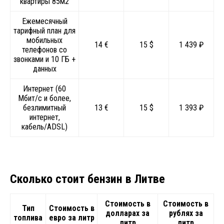
квартиры 85м2
Ежемесячный
тарифный план для
мобильных
14 €
15 $
1 439 ₽
телефонов со
звонками и 10 ГБ +
данных
Интернет (60
Мбит/с и более,
безлимитный
13 €
15 $
1 393 ₽
интернет,
кабель/ADSL)
Сколько стоит бензин в Литве
Стоимость в
Стоимость в
Тип
Стоимость в
долларах
за
рублях за
топлива
евро за литр
литр
литр