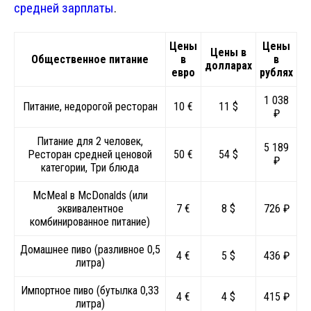
средней зарплаты
.
Цены
Цены
Цены в
Общественное питание
в
в
долларах
евро
рублях
1 038
Питание, недорогой ресторан
10 €
11 $
₽
Питание для 2 человек,
5 189
Ресторан средней ценовой
50 €
54 $
₽
категории, Три блюда
McMeal в McDonalds (или
эквивалентное
7 €
8 $
726 ₽
комбинированное питание)
Домашнее пиво (разливное 0,5
4 €
5 $
436 ₽
литра)
Импортное пиво (бутылка 0,33
4 €
4 $
415 ₽
литра)