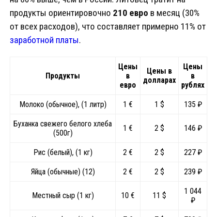
продукты ориентировочно
210 евро
в месяц (30%
от всех расходов), что составляет примерно 11% от
заработной платы
.
Цены
Цены
Цены в
Продукты
в
в
долларах
евро
рублях
Молоко (обычное), (1 литр)
1 €
1 $
135 ₽
Буханка свежего белого хлеба
1 €
2 $
146 ₽
(500г)
Рис (белый), (1 кг)
2 €
2 $
227 ₽
Яйца (обычные) (12)
2 €
2 $
239 ₽
1 044
Местный сыр (1 кг)
10 €
11 $
₽