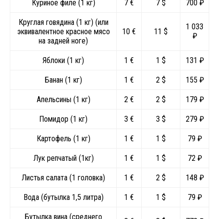
Куриное филе (1 кг)
7 €
7 $
700 ₽
Круглая говядина (1 кг) (или
1 033
эквивалентное красное мясо
10 €
11 $
₽
на задней ноге)
Яблоки (1 кг)
1 €
1 $
131 ₽
Банан (1 кг)
1 €
2 $
155 ₽
Апельсины (1 кг)
2 €
2 $
179 ₽
Помидор (1 кг)
3 €
3 $
279 ₽
Картофель (1 кг)
1 €
1 $
79 ₽
Лук репчатый (1кг)
1 €
1 $
72 ₽
Листья салата (1 головка)
1 €
2 $
148 ₽
Вода (бутылка 1,5 литра)
1 €
1 $
79 ₽
Бутылка вина (среднего