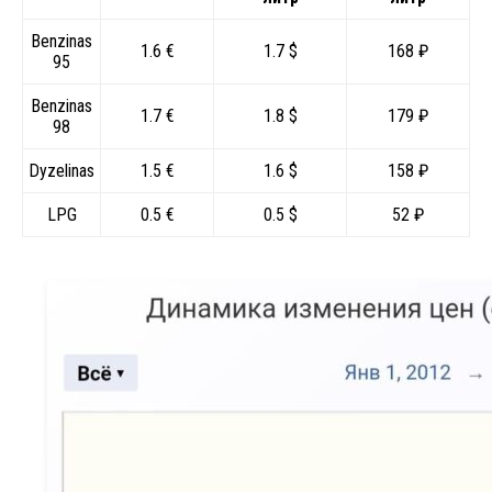
Benzinas
1.6 €
1.7 $
168 ₽
95
Benzinas
1.7 €
1.8 $
179 ₽
98
Dyzelinas
1.5 €
1.6 $
158 ₽
LPG
0.5 €
0.5 $
52 ₽