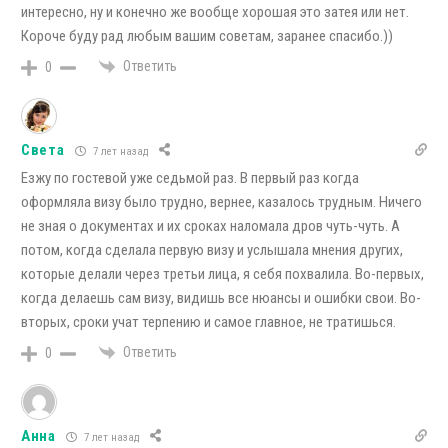
интересно, ну и конечно же вообще хорошая это затея или нет.
Короче буду рад любым вашим советам, заранее спасибо.))
Ответить
0
Света
7 лет назад
Езжу по гостевой уже седьмой раз. В первый раз когда
оформляла визу было трудно, вернее, казалось трудным. Ничего
не зная о документах и их сроках наломала дров чуть-чуть. А
потом, когда сделала первую визу и услышала мнения других,
которые делали через третьи лица, я себя похвалила. Во-первых,
когда делаешь сам визу, видишь все нюансы и ошибки свои. Во-
вторых, сроки учат терпению и самое главное, не тратишься.
Ответить
0
Анна
7 лет назад