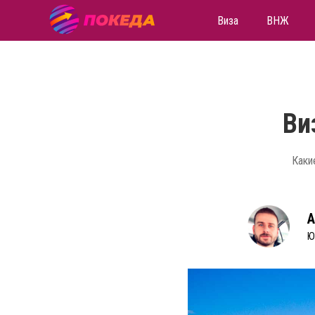
Виза
ВНЖ
Ви
Каки
А
Ю