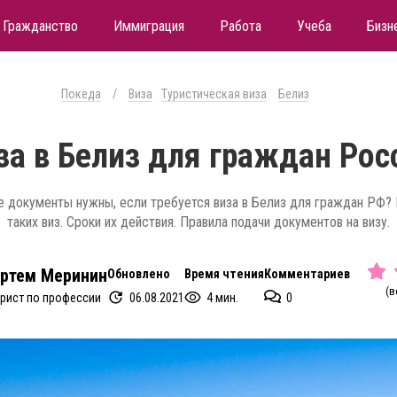
Гражданство
Иммиграция
Работа
Учеба
Бизн
Покеда
/
Виза
Туристическая виза
Белиз
за в Белиз для граждан Рос
е документы нужны, если требуется виза в Белиз для граждан РФ?
таких виз. Сроки их действия. Правила подачи документов на визу.
ртем Меринин
Обновлено
Время чтения
Комментариев
(в
06.08.2021
4 мин.
0
рист по профессии