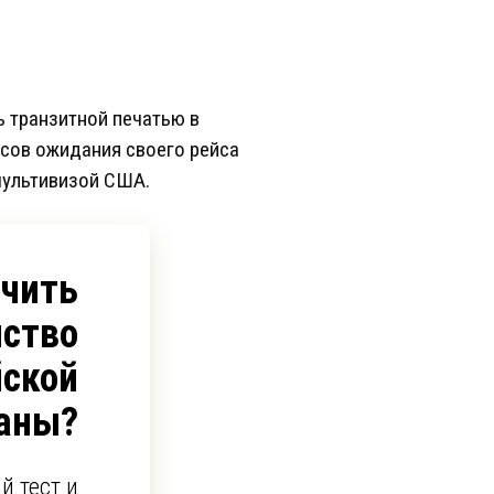
ь транзитной печатью в
часов ожидания своего рейса
мультивизой США.
учить
ство
йской
аны?
й тест и