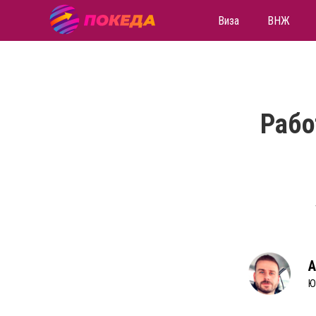
Виза
ВНЖ
Рабо
А
Ю