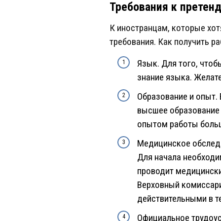
Требования к претен
К иностранцам, которые хо
требования. Как получить р
Язык. Для того, чтоб
знание языка. Желате
Образование и опыт.
высшее образование в
опытом работы больш
Медицинское обследо
Для начала необходи
проводит медицински
Верховный комиссари
действительными в т
Официальное трудоуст