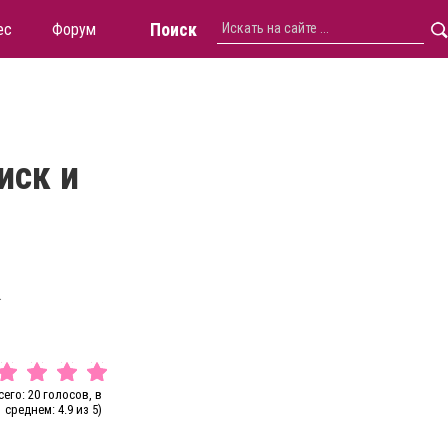
Поиск
ес
Форум
иск и
.
сего: 20 голосов, в
среднем: 4.9 из 5)