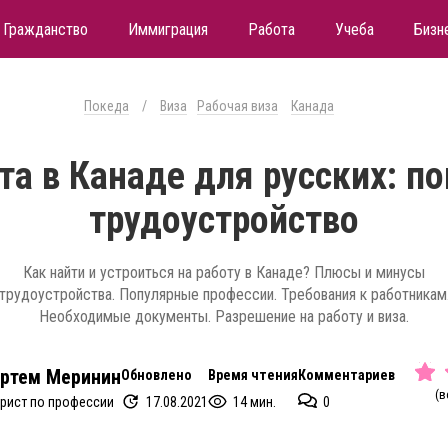
Гражданство
Иммиграция
Работа
Учеба
Бизн
Покеда
/
Виза
Рабочая виза
Канада
та в Канаде для русских: по
трудоустройство
Как найти и устроиться на работу в Канаде? Плюсы и минусы
трудоустройства. Популярные профессии. Требования к работникам
Необходимые документы. Разрешение на работу и виза.
ртем Меринин
Обновлено
Время чтения
Комментариев
(в
17.08.2021
14 мин.
0
рист по профессии