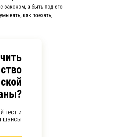
с законом, а быть под его
умывать, как поехать,
учить
ство
йской
аны?
й тест и
и шансы