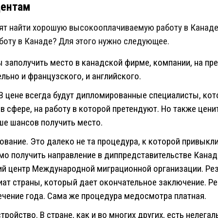
дентам
тят найти хорошую высокооплачиваемую работу в Канаде
аботу в Канаде? Для этого нужно следующее.
ы заполучить место в канадской фирме, компании, на пр
льно и французского, и английского.
 В цене всегда будут дипломированные специалисты, ко
 сфере, на работу в которой претендуют. Но также ценит
е шансов получить место.
вание. Это далеко не та процедура, к которой привыкли
мо получить направление в диппредставительстве Кана
й центр Международной миграционной организации. Рез
ат страны, который дает окончательное заключение. Ре
ечение года. Сама же процедура медосмотра платная.
ройство. В стране, как и во многих других, есть нелега