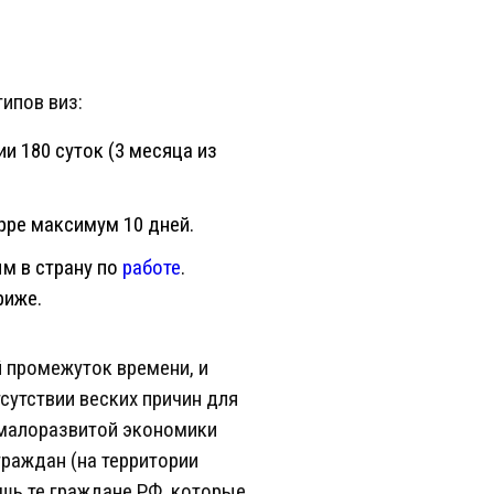
ипов виз:
и 180 суток (3 месяца из
рре максимум 10 дней.
м в страну по
работе
.
риже.
 промежуток времени, и
утствии веских причин для
 малоразвитой экономики
граждан (на территории
ишь те граждане РФ, которые