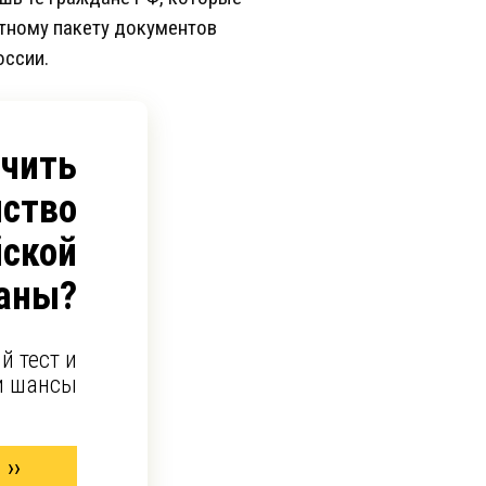
ртному пакету документов
оссии.
учить
ство
йской
аны?
й тест и
и шансы