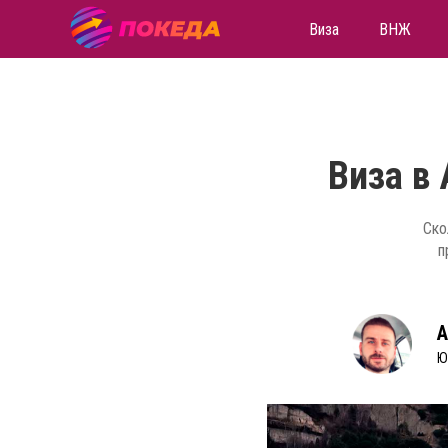
Виза
ВНЖ
Виза в
Ско
п
А
Ю