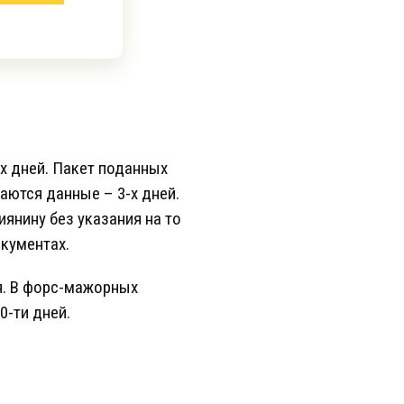
х дней. Пакет поданных
аются данные – 3-х дней.
янину без указания на то
окументах.
я. В форс-мажорных
0-ти дней.