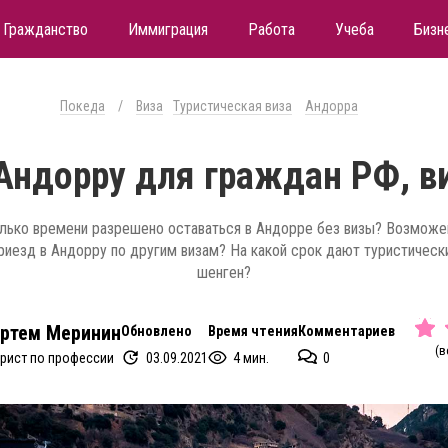
Гражданство
Иммиграция
Работа
Учеба
Бизн
Покеда
/
Виза
Туристическая виза
Андорра
 Андорру для граждан РФ, в
лько времени разрешено оставаться в Андорре без визы? Возможе
риезд в Андорру по другим визам? На какой срок дают туристическ
шенген?
ртем Меринин
Обновлено
Время чтения
Комментариев
(в
03.09.2021
4 мин.
0
рист по профессии