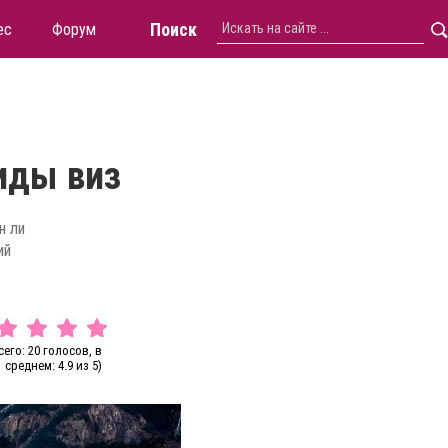
Поиск
ес
Форум
иды виз
н ли
ий
сего: 20 голосов, в
среднем: 4.9 из 5)