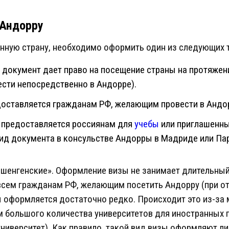
 Андорру
анную страну, необходимо оформить один из следующих т
 документ дает право на посещение страны на протяжени
сти непосредственно в Андорре).
доставляется гражданам РФ, желающим провести в Андо
 предоставляется россиянам для
учебы
или приглашенны
ид документа в консульстве Андорры в Мадриде или Па
шенгенские». Оформление визы не занимает длительный
сем гражданам РФ, желающим посетить Андорру (при отс
ы оформляется достаточно редко. Происходит это из-за
ем большого количества университетов для иностранных 
университет). Как правило, такой вид визы оформляют л