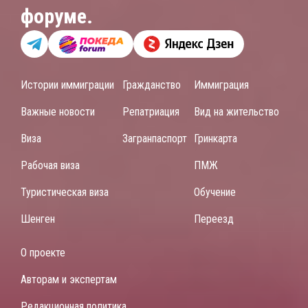
форуме.
Истории иммиграции
Гражданство
Иммиграция
Важные новости
Репатриация
Вид на жительство
Виза
Загранпаспорт
Гринкарта
Рабочая виза
ПМЖ
Туристическая виза
Обучение
Шенген
Переезд
О проекте
Авторам и экспертам
Редакционная политика