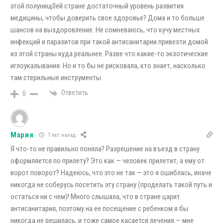
этой полунищ0ей стране достаточный уровень развития
медицины, чтобы доверить свое здоровье? Дома и то больше
шансов на выздоровление. Не сомневаюсь, что кучу местных
инфекций и паразитов при такой антисанитарии привезти домой
из этой страны куда реальнее. Разве что какие-то экзотические
иглоукалывания. Но и то бы не рисковала, кто знает, насколько
там стерильные инструменты.
Ответить
0
Мария
7 лет назад
Я что-то не правильно поняла? Разрешение на въезд в страну
оформляется по прилету? Это как — человек прилетит, а ему от
ворот поворот? Надеюсь, что это не так — это я ошиблась, иначе
никогда не соберусь посетить эту страну (проделать такой путь и
остаться ни с чем)! Много слышала, что в стране царит
антисанитария, поэтому на ее посещение с ребенком я бы
никогда не решилась, и тоже самое касается лечения — мне