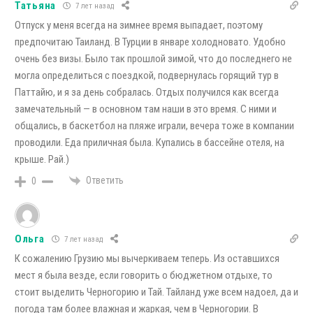
Татьяна
7 лет назад
Отпуск у меня всегда на зимнее время выпадает, поэтому
предпочитаю Таиланд. В Турции в январе холодновато. Удобно
очень без визы. Было так прошлой зимой, что до последнего не
могла определиться с поездкой, подвернулась горящий тур в
Паттайю, и я за день собралась. Отдых получился как всегда
замечательный — в основном там наши в это время. С ними и
общались, в баскетбол на пляже играли, вечера тоже в компании
проводили. Еда приличная была. Купались в бассейне отеля, на
крыше. Рай.)
Ответить
0
Ольга
7 лет назад
К сожалению Грузию мы вычеркиваем теперь. Из оставшихся
мест я была везде, если говорить о бюджетном отдыхе, то
стоит выделить Черногорию и Тай. Тайланд уже всем надоел, да и
погода там более влажная и жаркая, чем в Черногории. В