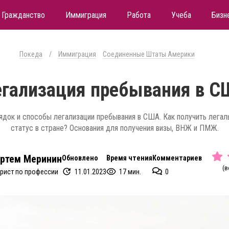
Гражданство
Иммиграция
Работа
Учеба
Бизн
Покеда
/
Иммиграция
Соединенные Штаты Америки
егализация пребывания в С
ядок и способы легализации пребывания в США. Как получить легал
статус в стране? Основания для получения визы, ВНЖ и ПМЖ.
ртем Меринин
Обновлено
Время чтения
Комментариев
(в
11.01.2023
17 мин.
0
рист по профессии