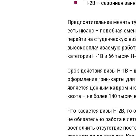
H-2B – сезонная заня
Предпочтительнее менять ту
есть нюанс – подобная смен
перейти на студенческую ви
высокооплачиваемую работу.
категории H-1B и 66 тысяч H-
Срок действия визы H-1B – 
оформление грин-карты для 
является ценным кадром и к
квота – не более 140 тысяч в
Что касается визы H-2B, то
не обязательно работа в ле
восполнить отсутствие посто