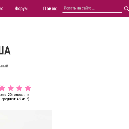
Поиск
ес
Форум
ША
ьный
сего: 20 голосов, в
среднем: 4.9 из 5)