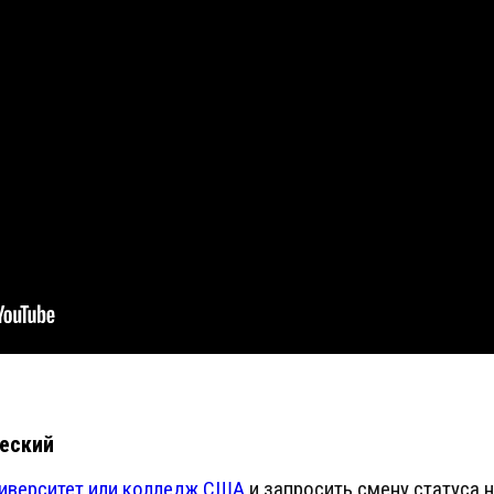
ческий
ниверситет или колледж США
и запросить смену статуса 