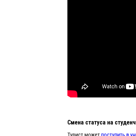
Смена статуса на студен
Турист может
поступить в у