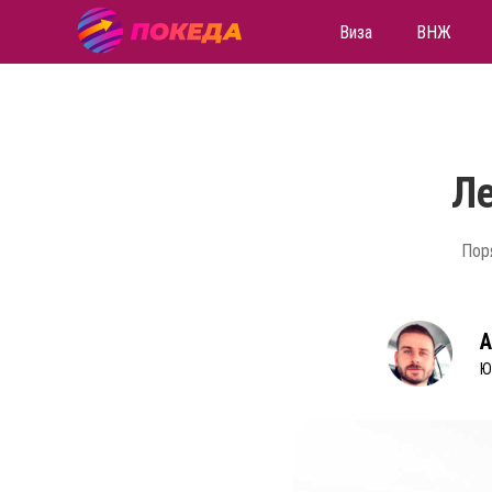
Виза
ВНЖ
Л
Пор
А
Ю