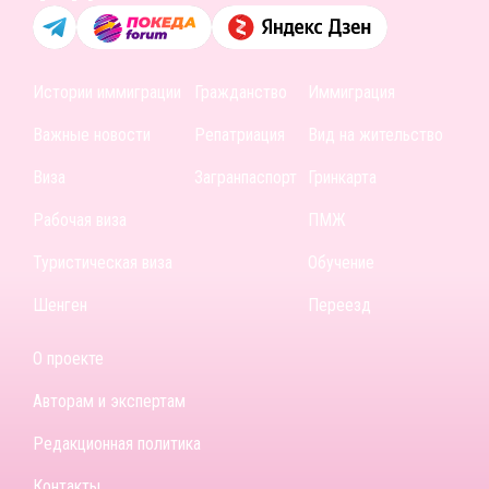
Истории иммиграции
Гражданство
Иммиграция
Важные новости
Репатриация
Вид на жительство
Виза
Загранпаспорт
Гринкарта
Рабочая виза
ПМЖ
Туристическая виза
Обучение
Шенген
Переезд
О проекте
Авторам и экспертам
Редакционная политика
Контакты