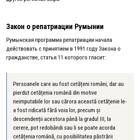
Закон о репатриации Румынии
Румынская программа репатриации начала
действовать с принятием в 1991 году Закона о
гражданстве, статья 11 которого гласит:
Persoanele care au fost cetățeni români, dar au
pierdut cetățenia română din motive
neimputabile lor sau cărora această cetățenie le-
a fost ridicată fără voia lor, precum și
descendenții acestora până la gradul III, la
cerere, pot redobândi sau li se poate acorda
cetățenia română, cu posibilitatea păstrării